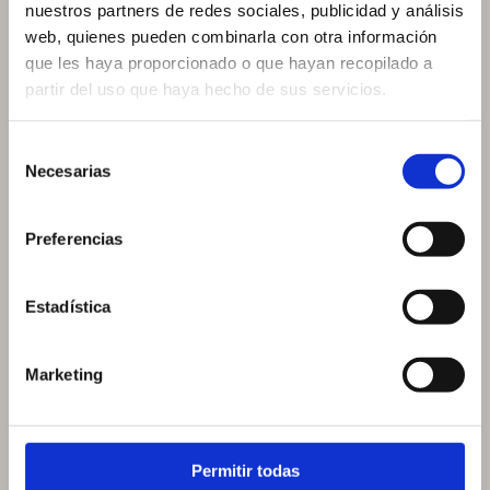
nuestros partners de redes sociales, publicidad y análisis
web, quienes pueden combinarla con otra información
que les haya proporcionado o que hayan recopilado a
partir del uso que haya hecho de sus servicios.
Selección
Necesarias
de
consentimiento
Preferencias
Estadística
Abono ANUAL (Horario NOCTURNO)
550,00
€
IVA inc.
Marketing
Añadir al carrito
Permitir todas